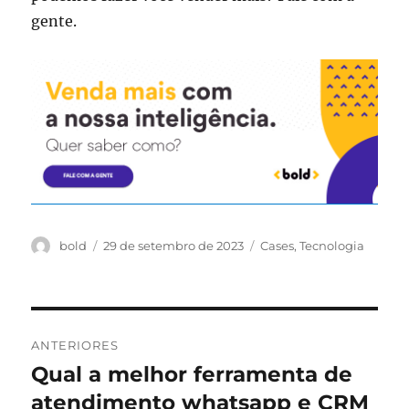
gente.
A
P
C
bold
29 de setembro de 2023
Cases
,
Tecnologia
u
u
a
t
b
t
o
l
e
r
i
g
N
c
o
ANTERIORES
a
r
a
Qual a melhor ferramenta de
P
d
i
o
atendimento whatsapp e CRM
o
a
v