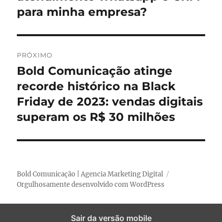
e
s
s
para minha empresa?
m
e
t
a
g
n
PRÓXIMO
a
t
Bold Comunicação atinge
P
e
ç
r
recorde histórico na Black
r
ó
ã
Friday de 2023: vendas digitais
i
x
superam os R$ 30 milhões
o
o
i
r
m
d
:
o
e
p
Bold Comunicação | Agencia Marketing Digital
o
P
Orgulhosamente desenvolvido com WordPress
s
o
t
Sair da versão mobile