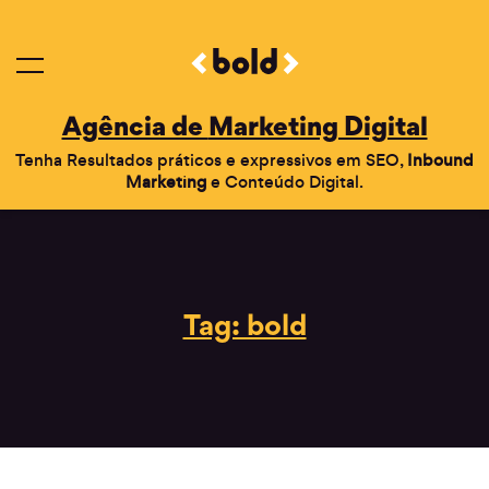
Agência de
Marketing Digital
Tenha Resultados práticos e expressivos em SEO,
Inbound
Marketing
e Conteúdo Digital.
Tag: bold