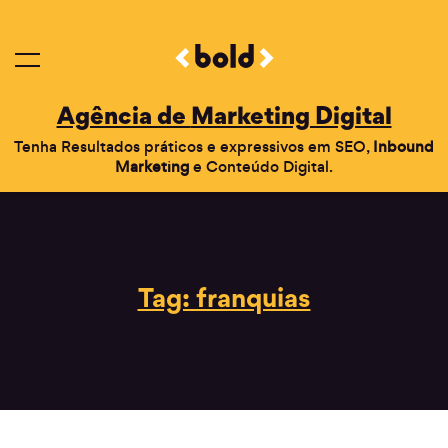
Agência de
Marketing Digital
Tenha Resultados práticos e expressivos em SEO,
Inbound
Marketing
e Conteúdo Digital.
Tag: franquias