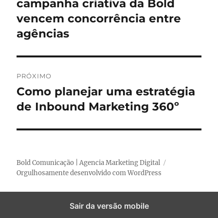
o
campanha criativa da Bold
e
s
v
m
s
vencem concorrência entre
e
t
agências
a
g
n
a
t
PRÓXIMO
e
ç
Como planejar uma estratégia
P
r
ã
r
de Inbound Marketing 360º
i
ó
o
o
x
r
d
i
:
m
Bold Comunicação | Agencia Marketing Digital
e
o
Orgulhosamente desenvolvido com WordPress
P
p
o
Sair da versão mobile
o
s