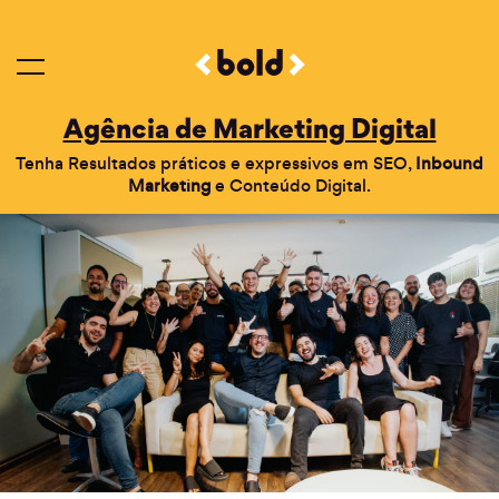
Agência de
Marketing Digital
Tenha Resultados práticos e expressivos em SEO,
Inbound
Marketing
e Conteúdo Digital.