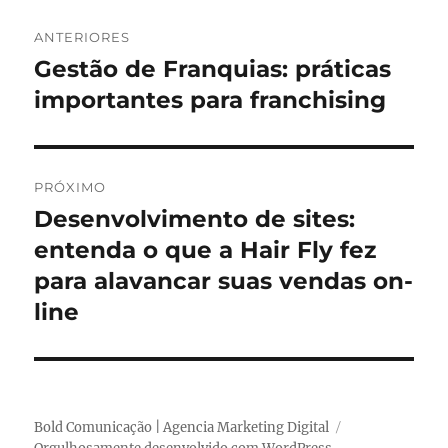
a
r
N
d
i
ANTERIORES
o
a
a
Gestão de Franquias: práticas
P
e
s
o
importantes para franchising
m
v
s
e
t
a
g
PRÓXIMO
n
Desenvolvimento de sites:
P
a
t
r
entenda o que a Hair Fly fez
e
ç
ó
para alavancar suas vendas on-
r
x
ã
line
i
i
o
o
m
r
o
d
:
p
Bold Comunicação | Agencia Marketing Digital
e
o