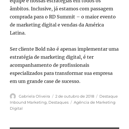
equipe e nossas estratégias em todos os
âmbitos. Inclusive, já estamos com passagem
comprada para o RD Summit – o maior evento
de marketing digital e vendas da América
Latina.
Ser cliente Bold não é apenas implementar uma
estratégia de marketing digital, é ter
acompanhamento de profissionais
especializados para transformar sua empresa
em um grande case de sucesso.
A
P
C
Gabriela Oliveira
2 de outubro de 2018
Destaque
u
u
a
T
Inbound Marketing
,
Destaques
Agência de Marketing
t
b
t
a
Digital
o
l
e
g
r
i
g
s
c
o